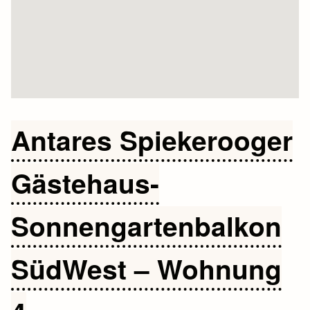
Antares Spiekerooger
Gästehaus-
Sonnengartenbalkon
SüdWest – Wohnung