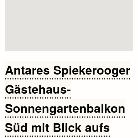
Antares Spiekerooger
Gästehaus-
Sonnengartenbalkon
Süd mit Blick aufs