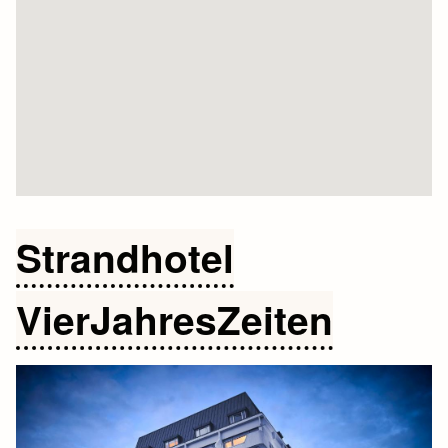
Strandhotel
VierJahresZeiten