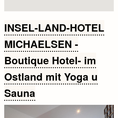
INSEL-LAND-HOTEL
MICHAELSEN -
Boutique Hotel- im
Ostland mit Yoga u
Sauna