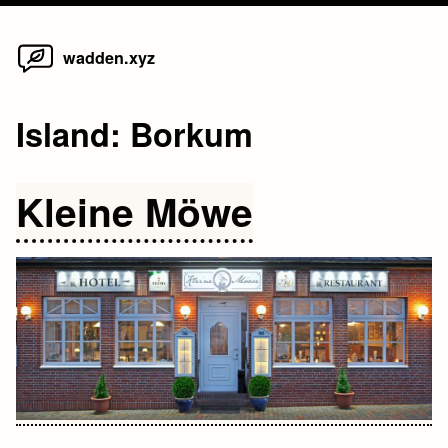
Home
Skip
wadden.xyz
to
content
Island:
Borkum
Kleine Möwe