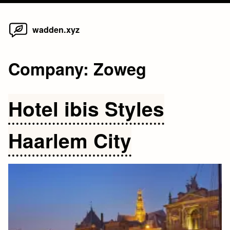
Home
Skip
wadden.xyz
to
content
Company:
Zoweg
Hotel ibis Styles
Haarlem City