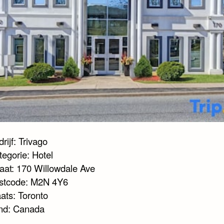
rijf: Trivago
tegorie: Hotel
raat: 170 Willowdale Ave
stcode: M2N 4Y6
ats: Toronto
nd: Canada