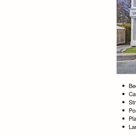
Bed
Ca
St
Po
Pla
La