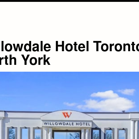
llowdale Hotel Toront
rth York