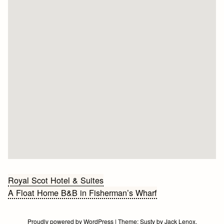
Bericht
Royal Scot Hotel & Suites
A Float Home B&B in Fisherman’s Wharf
navigatie
Proudly powered by WordPress
|
Theme:
Susty
by
Jack Lenox
.