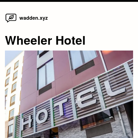
Home
Skip
wadden.xyz
to
content
Wheeler Hotel