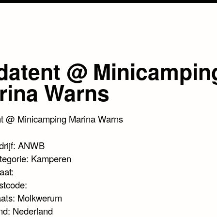
datent @ Minicampin
rina Warns
t @ Minicamping Marina Warns
drijf: ANWB
tegorie: Kamperen
aat:
stcode:
aats: Molkwerum
nd: Nederland