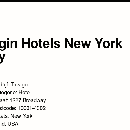
rgin Hotels New York
y
rijf: Trivago
tegorie: Hotel
raat: 1227 Broadway
stcode: 10001-4302
aats: New York
nd: USA