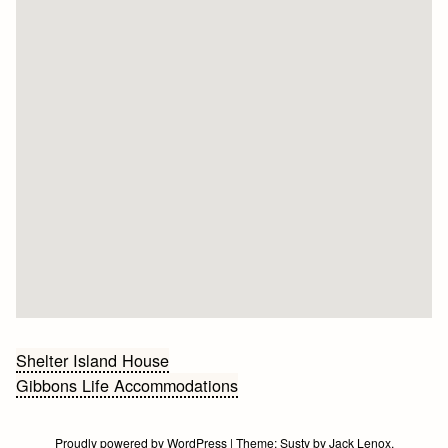
Bericht
Shelter Island House
Gibbons Life Accommodations
navigatie
Proudly powered by WordPress
|
Theme:
Susty
by
Jack Lenox
.