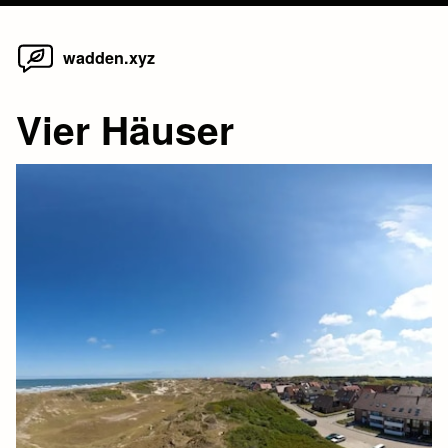
Home
Skip
wadden.xyz
to
content
Vier Häuser