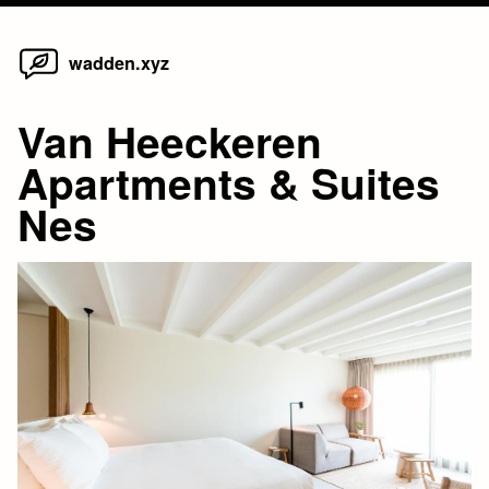
Home
Skip
wadden.xyz
to
content
Van Heeckeren
Apartments & Suites
Nes