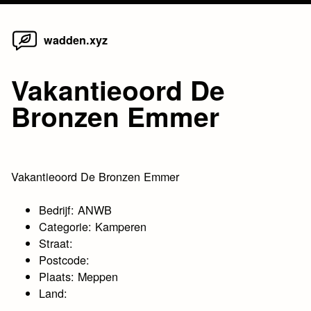
Home
Skip
wadden.xyz
to
content
Vakantieoord De
Bronzen Emmer
Vakantieoord De Bronzen Emmer
Bedrijf: ANWB
Categorie: Kamperen
Straat:
Postcode:
Plaats: Meppen
Land: