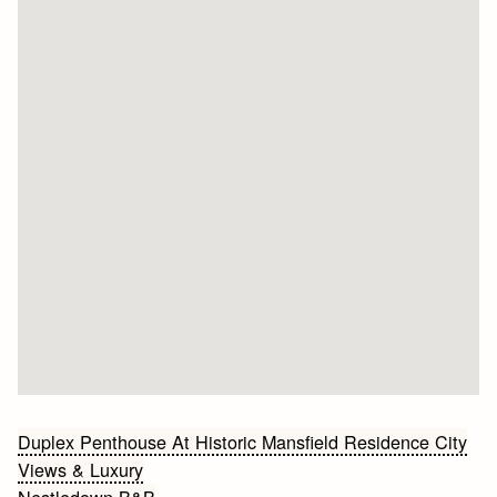
Bericht
Duplex Penthouse At Historic Mansfield Residence City
Views & Luxury
navigatie
Nestledown B&B