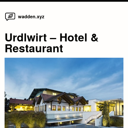
Home
Skip
wadden.xyz
to
content
Urdlwirt – Hotel &
Restaurant