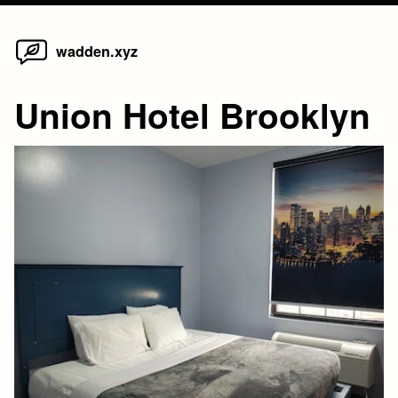
Home
Skip
wadden.xyz
to
content
Union Hotel Brooklyn