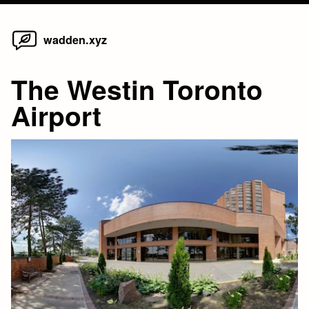
Home
Skip
wadden.xyz
to
content
The Westin Toronto
Airport