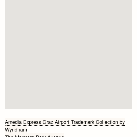
Bericht
Amedia Express Graz Airport Trademark Collection by
Wyndham
navigatie
The Marmara Park Avenue