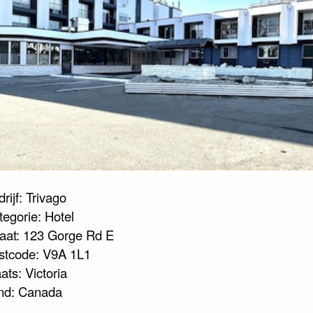
rijf: Trivago
tegorie: Hotel
raat: 123 Gorge Rd E
stcode: V9A 1L1
ats: Victoria
nd: Canada