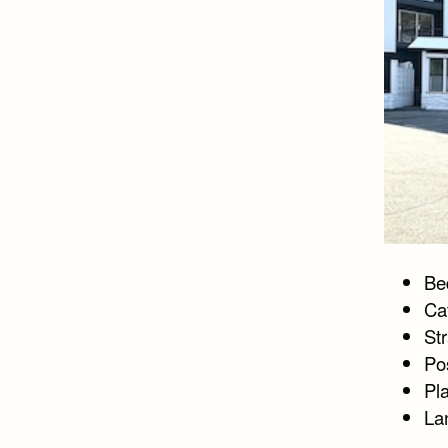
Bed
Ca
St
Po
Pla
La