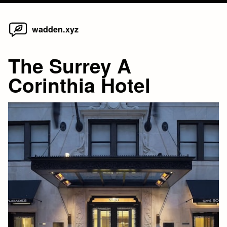
Home
Skip
wadden.xyz
to
content
The Surrey A
Corinthia Hotel