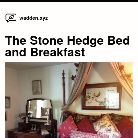
Home
Skip
wadden.xyz
to
content
The Stone Hedge Bed
and Breakfast