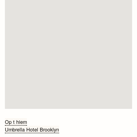
Bericht
Op t hiem
Umbrella Hotel Brooklyn
navigatie