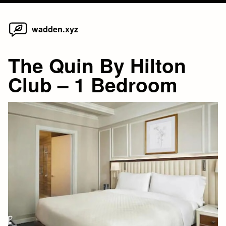
Home
Skip
wadden.xyz
to
content
The Quin By Hilton
Club – 1 Bedroom