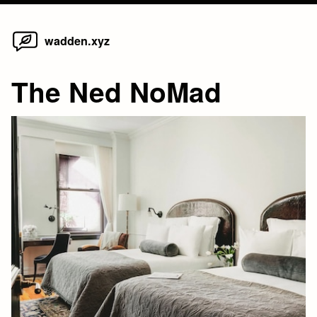
Home
Skip
wadden.xyz
to
content
The Ned NoMad