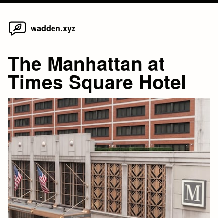
Home
Skip
wadden.xyz
to
content
The Manhattan at
Times Square Hotel