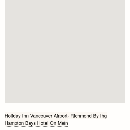
Bericht
Holiday Inn Vancouver Airport- Richmond By Ihg
Hampton Bays Hotel On Main
navigatie