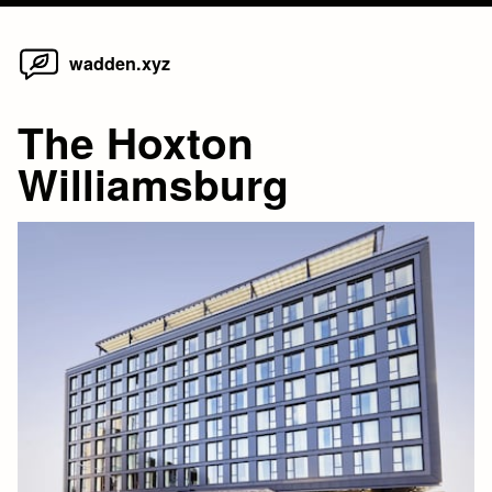
Home
Skip
wadden.xyz
to
content
The Hoxton
Williamsburg