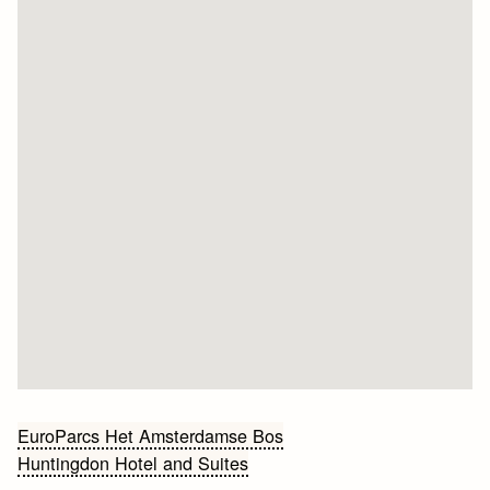
Bericht
EuroParcs Het Amsterdamse Bos
Huntingdon Hotel and Suites
navigatie