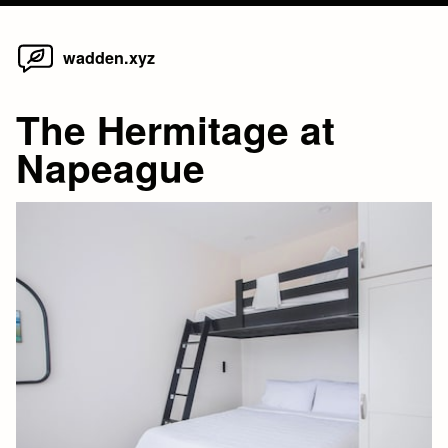
Home
Skip
wadden.xyz
to
content
The Hermitage at
Napeague