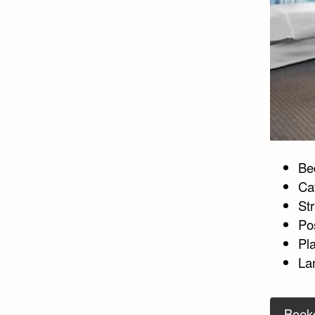
Bed
Ca
St
Po
Pl
La
Boek