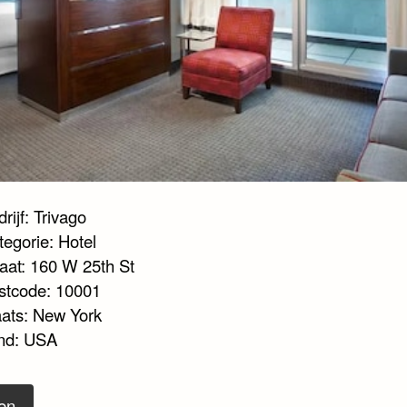
rijf: Trivago
tegorie: Hotel
raat: 160 W 25th St
stcode: 10001
aats: New York
nd: USA
en