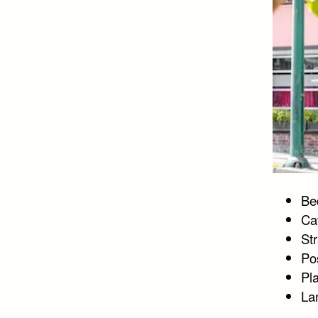
Bed
Ca
St
Po
Pl
La