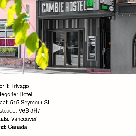
rijf: Trivago
tegorie: Hotel
raat: 515 Seymour St
stcode: V6B 3H7
aats: Vancouver
nd: Canada