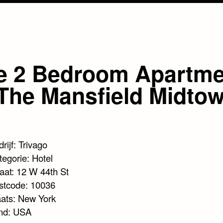
e 2 Bedroom Apartme
The Mansfield Midto
rijf: Trivago
tegorie: Hotel
raat: 12 W 44th St
stcode: 10036
aats: New York
nd: USA