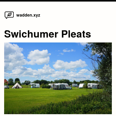
Home
Skip
wadden.xyz
to
content
Swichumer Pleats