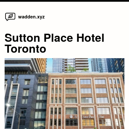
Home
Skip
wadden.xyz
to
content
Sutton Place Hotel
Toronto