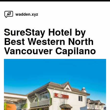
Home
Skip
wadden.xyz
to
content
SureStay Hotel by
Best Western North
Vancouver Capilano