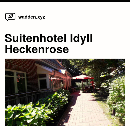
Home
Skip
wadden.xyz
to
content
Suitenhotel Idyll
Heckenrose