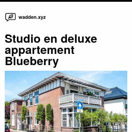
Home
Skip
wadden.xyz
to
content
Studio en deluxe
appartement
Blueberry