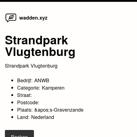
Home
Skip
wadden.xyz
to
content
Strandpark
Vlugtenburg
Strandpark Vlugtenburg
Bedrijf: ANWB
Categorie: Kamperen
Straat:
Postcode:
Plaats: &apos;s-Gravenzande
Land: Nederland
Boeken