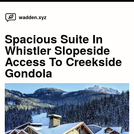
Home
Skip
wadden.xyz
to
content
Spacious Suite In
Whistler Slopeside
Access To Creekside
Gondola