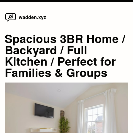
Home
Skip
wadden.xyz
to
content
Spacious 3BR Home /
Backyard / Full
Kitchen / Perfect for
Families & Groups