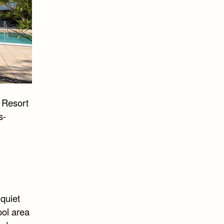
 Resort
s-
quiet
ool area