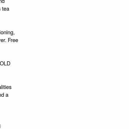
and
 tea
ioning,
yer. Free
 GOLD
lities
nd a
i