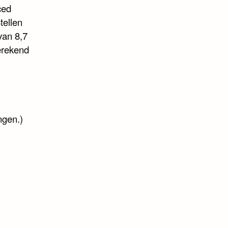
ced
tellen
van 8,7
erekend
ngen.)