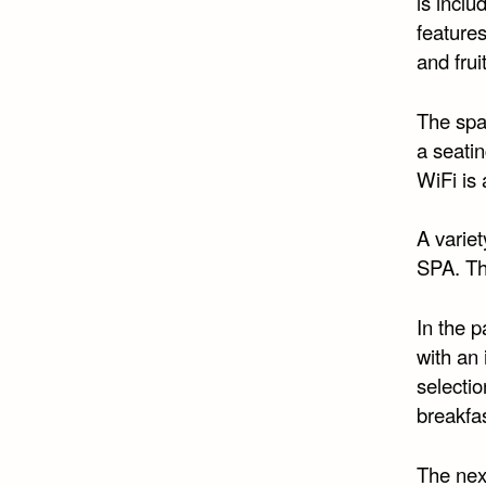
is inclu
feature
and frui
The spac
a seatin
WiFi is 
A varie
SPA. Th
In the p
with an 
selectio
breakfa
The nex