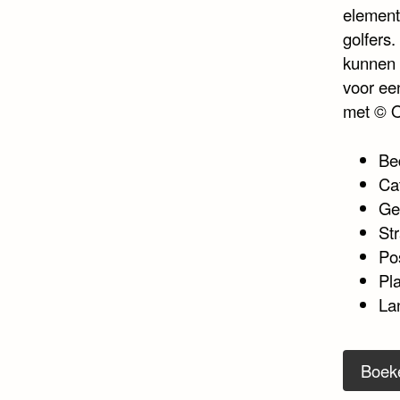
elements
golfers.
kunnen 
voor ee
met © 
Be
Ca
Ge
Str
Po
Pl
La
Boek