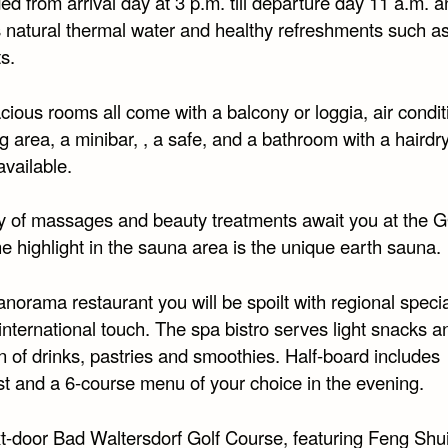
ded from arrival day at 3 p.m. till departure day 11 a.m. 
s natural thermal water and healthy refreshments such as
ts.
ious rooms all come with a balcony or loggia, air condit
g area, a minibar, , a safe, and a bathroom with a hairdr
available.
ty of massages and beauty treatments await you at the
e highlight in the sauna area is the unique earth sauna.
anorama restaurant you will be spoilt with regional specia
international touch. The spa bistro serves light snacks a
n of drinks, pastries and smoothies. Half-board includes
st and a 6-course menu of your choice in the evening.
t-door Bad Waltersdorf Golf Course, featuring Feng Shu