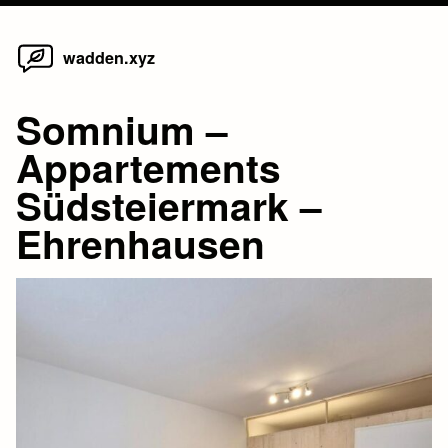
Home
Skip
wadden.xyz
to
content
Somnium –
Appartements
Südsteiermark –
Ehrenhausen