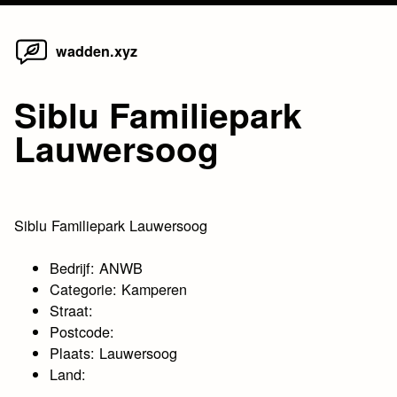
Home
Skip
wadden.xyz
to
content
Siblu Familiepark
Lauwersoog
Siblu Familiepark Lauwersoog
Bedrijf: ANWB
Categorie: Kamperen
Straat:
Postcode:
Plaats: Lauwersoog
Land: