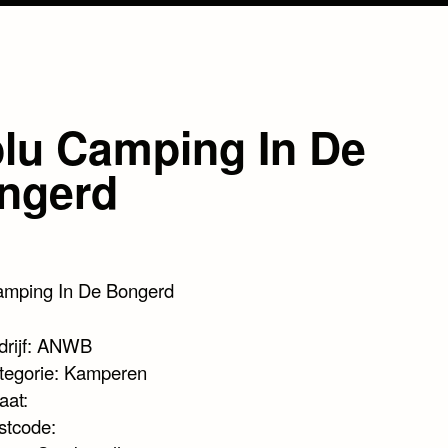
blu Camping In De
ngerd
amping In De Bongerd
drijf: ANWB
tegorie: Kamperen
aat:
stcode: