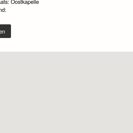
aats: Oostkapelle
nd:
en