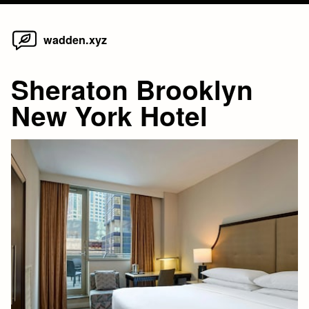
Home
Skip
wadden.xyz
to
content
Sheraton Brooklyn
New York Hotel