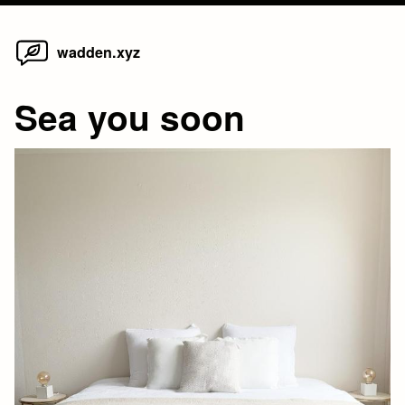
Home
Skip
wadden.xyz
to
content
Sea you soon