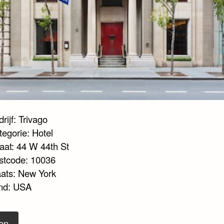
rijf: Trivago
tegorie: Hotel
raat: 44 W 44th St
stcode: 10036
aats: New York
nd: USA
en