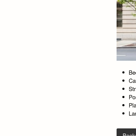
Bed
Ca
St
Po
Pl
La
Boek