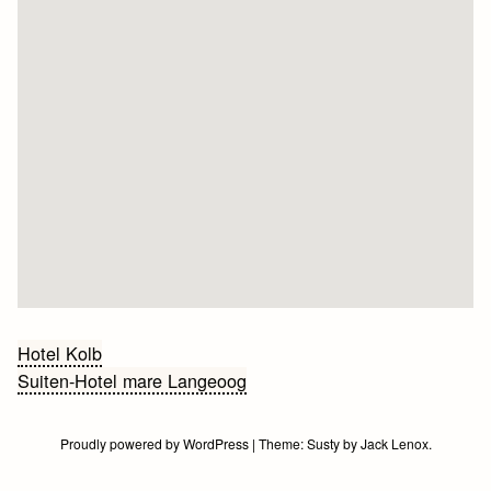
Bericht
Hotel Kolb
Suiten-Hotel mare Langeoog
navigatie
Proudly powered by WordPress
|
Theme:
Susty
by
Jack Lenox
.