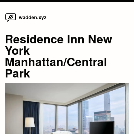
Home
Skip
wadden.xyz
to
content
Residence Inn New
York
Manhattan/Central
Park