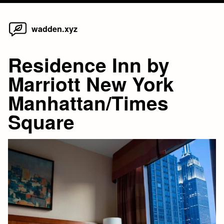
Home
Skip
wadden.xyz
to
content
Residence Inn by
Marriott New York
Manhattan/Times
Square