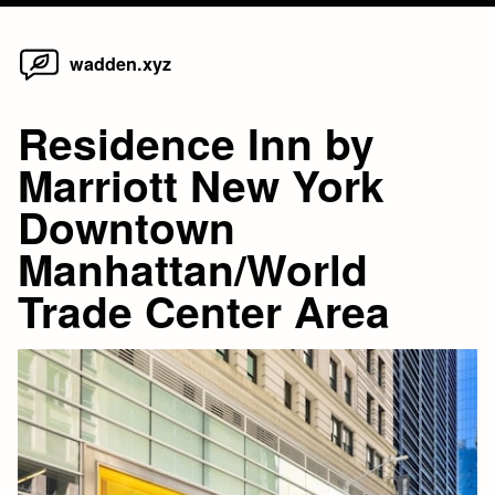
Home
Skip
wadden.xyz
to
content
Residence Inn by
Marriott New York
Downtown
Manhattan/World
Trade Center Area