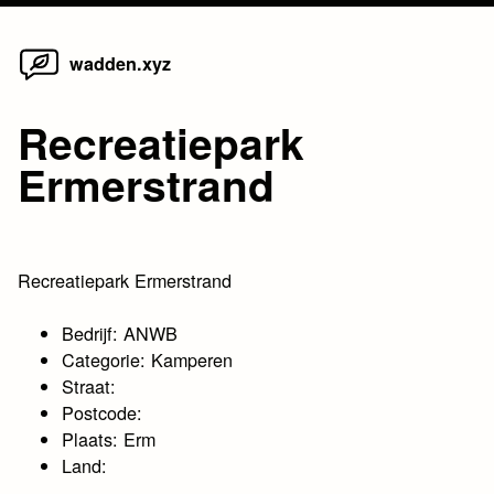
Home
Skip
wadden.xyz
to
content
Recreatiepark
Ermerstrand
Recreatiepark Ermerstrand
Bedrijf: ANWB
Categorie: Kamperen
Straat:
Postcode:
Plaats: Erm
Land: