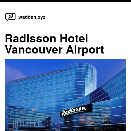
Home
Skip
wadden.xyz
to
content
Radisson Hotel
Vancouver Airport