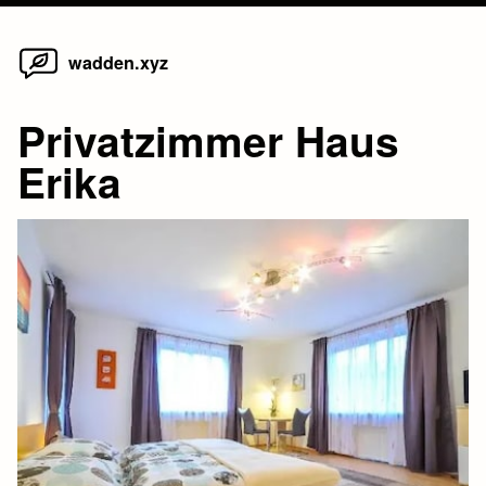
Home
Skip
wadden.xyz
to
content
Privatzimmer Haus
Erika