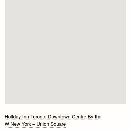
Bericht
Holiday Inn Toronto Downtown Centre By Ihg
W New York – Union Square
navigatie