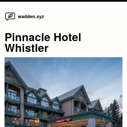
Home
Skip
wadden.xyz
to
content
Pinnacle Hotel
Whistler