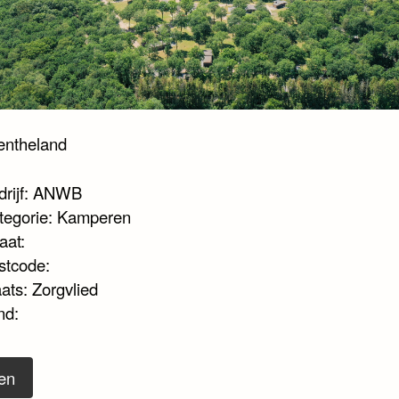
entheland
drijf: ANWB
tegorie: Kamperen
aat:
stcode:
ats: Zorgvlied
nd:
en