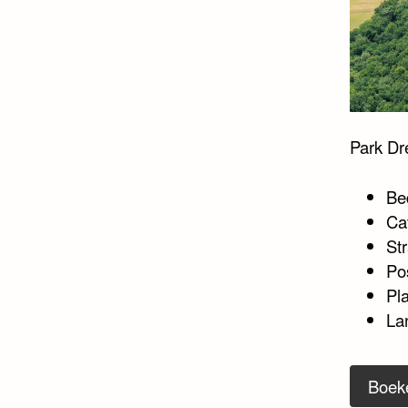
Park Dr
Be
Ca
Str
Po
Pla
La
Boek