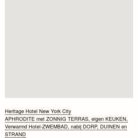
Bericht
Heritage Hotel New York City
APHRODITE met ZONNIG TERRAS, eigen KEUKEN,
navigatie
Verwarmd Hotel-ZWEMBAD, nabij DORP, DUINEN en
STRAND