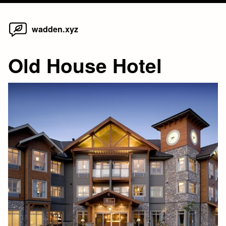
Home
Skip
wadden.xyz
to
content
Old House Hotel