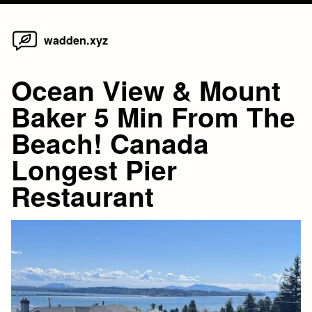
Home
Skip
wadden.xyz
to
content
Ocean View & Mount
Baker 5 Min From The
Beach! Canada
Longest Pier
Restaurant